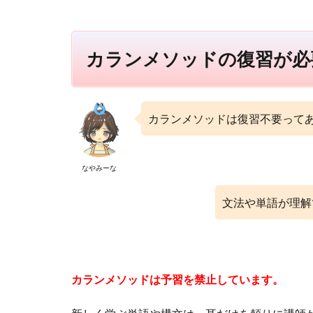
要
な
場
カランメソッドの復習が必
合
3
復
習
カランメソッドは復習不要って
し
な
い
なやみーな
な
ら
毎
文法や単語が理解
日
受
講
す
べ
カランメソッドは予習を禁止しています。
き
4