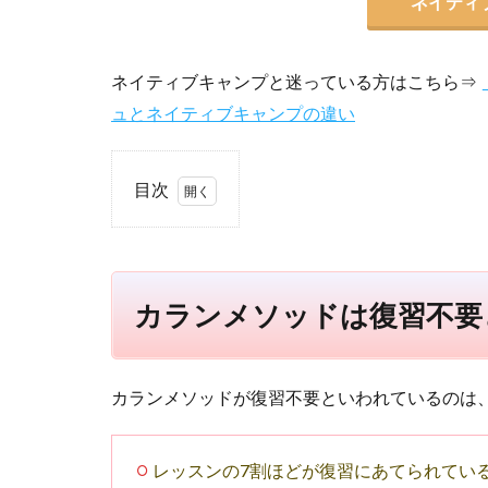
ネイティ
ネイティブキャンプと迷っている方はこちら⇒
ュとネイティブキャンプの違い
目次
1
カ
ラ
ン
カランメソッドは復習不要
メ
ソ
ッ
ド
カランメソッドが復習不要といわれているのは
は
復
習
レッスンの7割ほどが復習にあてられてい
不