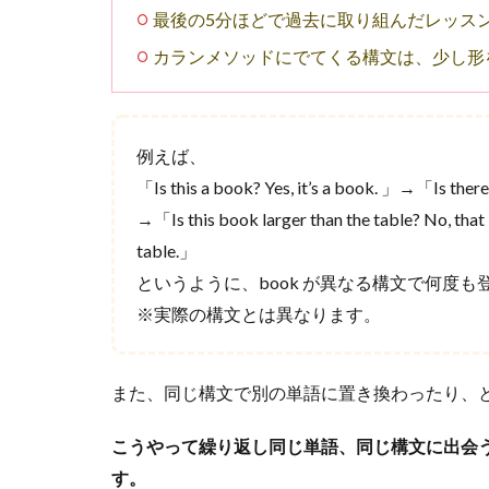
要
最後の5分ほどで過去に取り組んだレッス
と
い
カランメソッドにでてくる構文は、少し形
わ
れ
る
理
例えば、
由
「Is this a book? Yes, it’s a book. 」→「Is there 
2
→「Is this book larger than the table? No, that bo
カ
table.」
ラ
ン
というように、book が異なる構文で何度
メ
※実際の構文とは異なります。
ソ
ッ
ド
また、同じ構文で別の単語に置き換わったり、
の
復
習
こうやって繰り返し同じ単語、同じ構文に出会
が
す。
必