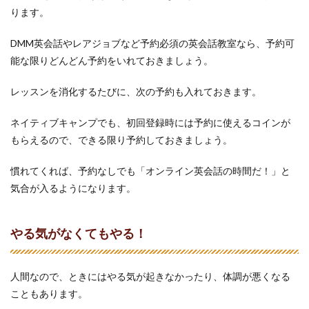
2.2
ります。
フィ
リピ
DMM英会話やレアジョブなど予約必須の英会話教室なら、予約可
ン人
講師
能な限りどんどん予約をいれておきましょう。
を選
ぶべ
レッスンを消化するたびに、次の予約も入れておきます。
し！
2.3
ネイティブキャンプでも、初回登録時には予約に使えるコインが
講師
もらえるので、できる限り予約しておきましょう。
に積
極性
をみ
慣れてくれば、予約なしでも「オンライン英会話の時間だ！」と
せる
気合が入るようになります。
べ
し！
3
やる気がなくてもやる！
上達
の実
感が
人間なので、ときにはやる気が起きなかったり、体調が悪くなる
ない
人へ
こともあります。