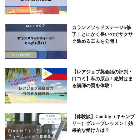
大人の英会話
カランメソッドステージ5修
了！とにかく長いのでサクサ
ク進める工夫を公開！
大人の英会話
【レアジョブ英会話の評判・
口コミ】私の原点！絶対はま
る講師の質を体験！
大人の英会話
【体験談】Cambly（キャンブ
リー）グループレッスン！効
果的な受け方は？