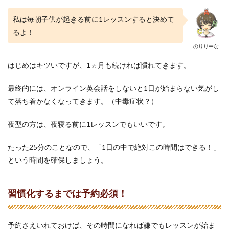
や
る！
私は毎朝子供が起きる前に1レッスンすると決めて
るよ！
2
お気
のりりーな
に入
りの
はじめはキツいですが、1ヵ月も続ければ慣れてきます。
講師
が見
最終的には、オンライン英会話をしないと1日が始まらない気がし
つか
らな
て落ち着かなくなってきます。（中毒症状？）
い人
へ
夜型の方は、夜寝る前に1レッスンでもいいです。
2.1
人気
たった25分のことなので、「1日の中で絶対この時間はできる！」
の講
という時間を確保しましょう。
師を
チェ
ック
して
習慣化するまでは予約必須！
おく
べ
し！
予約さえいれておけば、その時間になれば嫌でもレッスンが始ま