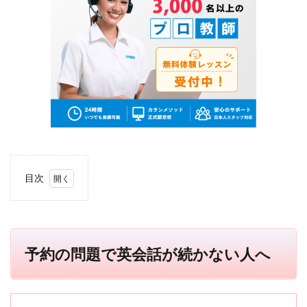
目次
1
予約
の問
題で
英会
予約の問題で英会話が続かない人へ
話が
続か
ない
人へ