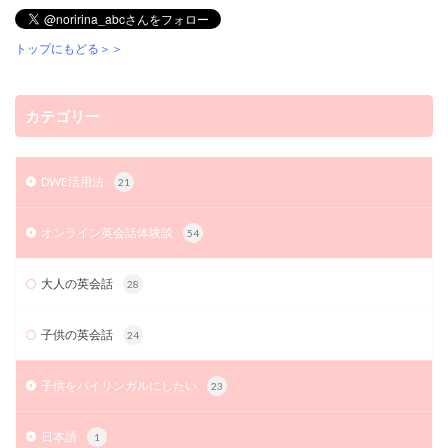
トップにもどる＞＞
カテゴリー
DWE活用法
21
オンライン英会話体験談
54
大人の英会話
28
子供の英会話
24
子供をバイリンガルにしたい
23
日本語
1