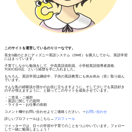
このサイトを運営しているのりりーなです。
長女0歳のときにディズニー英語システム（DWE）を購入してから、英語学習
にはまっています。
子育てしながら勉強をして、中高英語添削員、小学校英語指導者資格、
TOEIC820点、という経歴を手に入れました。
もちろん、英語学習は継続中、子供の英語教育にも休み休み（笑）取り組ん
でいます。
そんな私の経験談が誰かのお役に立ちますように、そして少しでも英語好き
の子が増えますように、と願ってこのサイトを成長させています。
・ご意見・ご感想
・英語に関しての質問
・ライター・お仕事の依頼
コメント欄やお問い合わせよりご連絡ください。⇒
お問い合わせ
詳しいプロフィールはこちら→
プロフィール
ツイッターでは、日々の学習や子育てのことをつぶやいています。フォロー
して一緒に勉強しましょう！