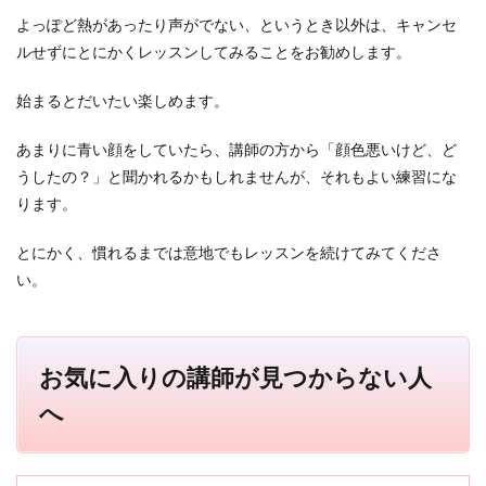
3.1
よっぽど熱があったり声がでない、というとき以外は、キャンセ
飽き
たら
ルせずにとにかくレッスンしてみることをお勧めします。
別の
教材
始まるとだいたい楽しめます。
を試
すべ
し！
あまりに青い顔をしていたら、講師の方から「顔色悪いけど、ど
うしたの？」と聞かれるかもしれませんが、それもよい練習にな
3.2
資格
ります。
試験
の勉
とにかく、慣れるまでは意地でもレッスンを続けてみてくださ
強を
い。
する
べ
し！
3.3
お気に入りの講師が見つからない人
自分
で話
へ
題を
作る
べ
し！