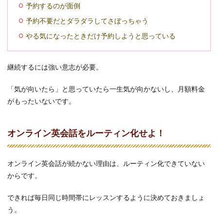
予約するのが面倒
1.1
オン
予約不要だとダラダラしてさぼっちゃう
ライ
ン英
やる気になったときだけ予約しようと思っている
会話
をル
ーテ
継続するには強い意志が必要。
ィン
化せ
よ！
「気が向いたら」と思っていたら一生気が向かないし、月額料金
がもったいないです。
1.2
習慣
化す
るま
オンライン英会話をルーティン化せよ！
では
予約
必
オンライン英会話が続かない理由は、ルーティン化できていない
須！
からです。
1.3
やる
できれば毎日同じ時間帯にレッスンするように決めておきましょ
気が
なく
う。
ても