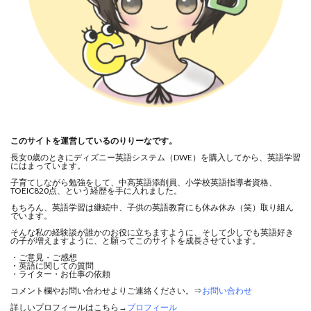
このサイトを運営しているのりりーなです。
長女0歳のときにディズニー英語システム（DWE）を購入してから、英語学習
にはまっています。
子育てしながら勉強をして、中高英語添削員、小学校英語指導者資格、
TOEIC820点、という経歴を手に入れました。
もちろん、英語学習は継続中、子供の英語教育にも休み休み（笑）取り組ん
でいます。
そんな私の経験談が誰かのお役に立ちますように、そして少しでも英語好き
の子が増えますように、と願ってこのサイトを成長させています。
・ご意見・ご感想
・英語に関しての質問
・ライター・お仕事の依頼
コメント欄やお問い合わせよりご連絡ください。⇒
お問い合わせ
詳しいプロフィールはこちら→
プロフィール