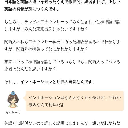
4
日本語と英語の違いを知ったうえで徹底的に練習すれば、正しい
子供
英語の発音が身につくんです。
に英
語を
ちなみに、テレビのアナウンサーってみんなきれいな標準語で話
教え
るな
しますが、みんな東京出身じゃないですよね？
ら正
しい
関西人の私もアナウンサー学校に通った経験があるのでわかりま
発音
で
すが、関西弁の特徴ってなにかわかりますか？
東京にいって標準語を話しているつもりでも、関西人ってバレる
原因はなんだと思いますか？
それは、
イントネーションとサ行の発音なんです。
イントネーションはなんとなくわかるけど、サ行が
原因なんて初耳だよ
なやみーな
英語とは関係ないので詳しく説明はしませんが、
違いがわからな