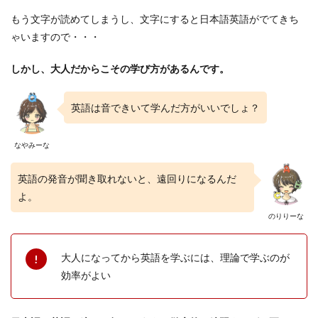
変化
もう文字が読めてしまうし、文字にすると日本語英語がでてきち
を身
につ
ゃいますので・・・
ける
2.4
しかし、
大人だからこその学び方があるんです。
日本
人が
難し
英語は音できいて学んだ方がいいでしょ？
い音
を身
につ
なやみーな
ける
英語の発音が聞き取れないと、遠回りになるんだ
3
発音
よ。
を磨
のりりーな
くの
に最
適な
大人になってから英語を学ぶには、理論で学ぶのが
おす
すめ
効率がよい
市販
教材