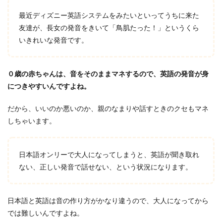
の発
音ト
最近ディズニー英語システムをみたいといってうちに来た
レー
友達が、
長女の発音をきいて「鳥肌たった！」というくら
ニン
いきれいな発音です。
グ
2.1
英語
０歳の赤ちゃんは、音をそのままマネするので、英語の発音が身
のリ
ズム
につきやすいんですよね。
を身
につ
だから、いいのか悪いのか、親のなまりや話すときのクセもマネ
ける
しちゃいます。
2.2
イン
トネ
日本語オンリーで大人になってしまうと、英語が聞き取れ
ーシ
ョン
ない、正しい発音で話せない、という状況になります。
を身
につ
ける
日本語と英語は音の作り方がかなり違うので、大人になってから
2.3
では難しいんですよね。
音の