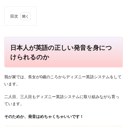
目次
1
日本
人が
英語
の正
日本人が英語の正しい発音を身につ
しい
発音
けられるのか
を身
につ
けら
れる
我が家では、長女が0歳のころからディズニー英語システムをして
のか
います。
2
アル
二人目、三人目もディズニー英語システムに取り組みながら育っ
ク児
ています。
童英
語教
師養
そのためか、発音はめちゃくちゃいいです！
成コ
ース