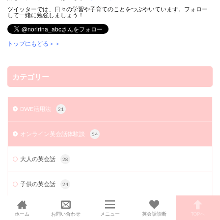
ツイッターでは、日々の学習や子育てのことをつぶやいています。フォロー
して一緒に勉強しましょう！
トップにもどる＞＞
カテゴリー
DWE活用法
21
オンライン英会話体験談
54
大人の英会話
28
子供の英会話
24
子供をバイリンガルにしたい
23
ホーム
お問い合わせ
メニュー
英会話診断
TOPへ