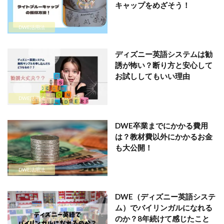
キャップをめざそう！
DWE活用法
ディズニー英語システムは勧
誘が怖い？断り方と安心して
お試ししてもいい理由
DWE活用法
DWE卒業までにかかる費用
は？教材費以外にかかるお金
も大公開！
DWE活用法
DWE（ディズニー英語システ
ム）でバイリンガルになれる
のか？8年続けて感じたこと