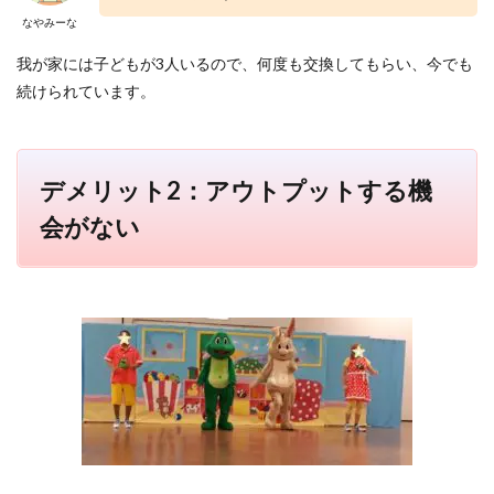
メイ
なやみーな
ト
我が家には子どもが3人いるので、何度も交換してもらい、今でも
5
続けられています。
中古
で買
うべ
きも
のま
デメリット2：アウトプットする機
とめ
会がない