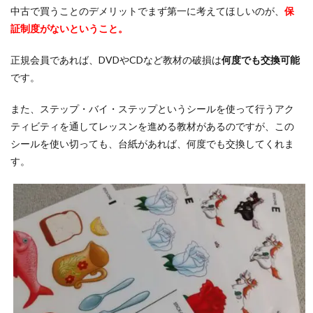
い
中古で買うことのデメリットでまず第一に考えてほしいのが、
保
2
証制度がないということ
。
デメ
リッ
正規会員であれば、DVDやCDなど教材の破損は
何度でも交換可能
ト
です。
2：
アウ
トプ
また、ステップ・バイ・ステップというシールを使って行うアク
ット
ティビティを通してレッスンを進める教材があるのですが、この
する
機会
シールを使い切っても、台紙があれば、何度でも交換してくれま
がな
す。
い
3
デメ
リッ
ト
3：
モチ
ベー
ショ
ンを
保て