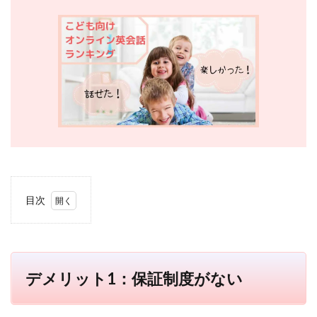
目次
1
デメ
リッ
ト
1：
デメリット1：保証制度がない
保証
制度
がな