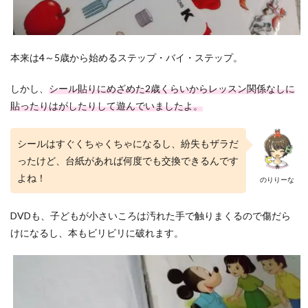
ない
4
それ
でも
本来は4～5歳から始めるステップ・バイ・ステップ。
中古
がい
しかし、
シール貼りにめざめた2歳くらいからレッスン関係なしに
いの
なら
貼ったりはがしたりして遊んでいましたよ。
買う
べき
はこ
シールはすぐくちゃくちゃになるし、紛失もザラだ
れ！
ったけど、
台紙があれば何度でも交換できるんです
4.1
よね！
のりりーな
プレ
イア
ロン
DVDも、子どもが小さいころは汚れた手で触りまくるので傷だら
グ
けになるし、本もビリビリに破れます。
4.2
シン
グア
ロン
グ