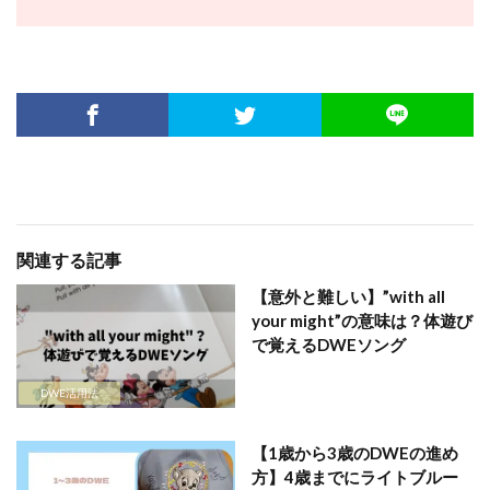
関連する記事
【意外と難しい】”with all
your might”の意味は？体遊び
で覚えるDWEソング
DWE活用法
【1歳から3歳のDWEの進め
方】4歳までにライトブルー