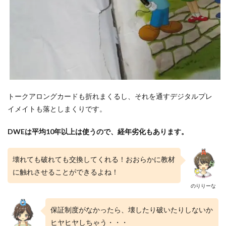
4.3
スト
レー
トプ
レイ
4.4
ステ
ッ
プ・
トークアロングカードも折れまくるし、それを通すデジタルプレ
バ
イ・
イメイトも落としまくりです。
ステ
ップ
DWEは平均10年以上は使うので、経年劣化もあります。
4.5
トー
壊れても破れても交換してくれる！おおらかに教材
クア
ロン
に触れさせることができるよね！
グカ
のりりーな
ード
とデ
ジタ
保証制度がなかったら、壊したり破いたりしないか
ルプ
ヒヤヒヤしちゃう・・・
レイ