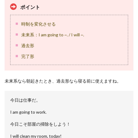
わか
ポイント
らな
かっ
た表
時制を変化させる
現は
すぐ
未来系：I am going to ~. / I will ~.
に調
べる
過去形
4.3
完了形
オン
ライ
ン英
会話
の講
未来系なら朝起きたとき、過去形なら寝る前に使えますね。
師に
添削
して
今日は仕事だ。
もら
う
I am going to work.
4.4
今日こそ部屋の掃除をしよう！
独り
言英
会話
I will clean my room, today!