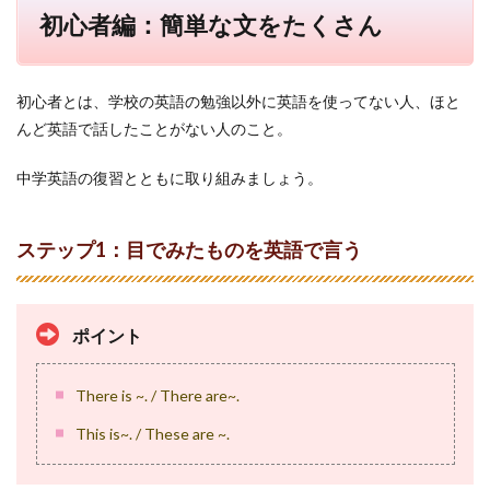
簡単
初心者編：簡単な文をたくさん
な文
をた
くさ
ん
初心者とは、学校の英語の勉強以外に英語を使ってない人、ほと
1.1
んど英語で話したことがない人のこと。
ステ
ップ
中学英語の復習とともに取り組みましょう。
1：目
でみ
たも
ステップ1：目でみたものを英語で言う
のを
英語
で言
う
ポイント
1.2
ステ
ップ
There is ~. / There are~.
2：一
日の
This is~. / These are ~.
ルー
ティ
ンを