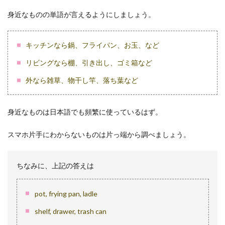
英語
にす
身近なものの単語が言えるようにしましょう。
る
1.3
キッチンなら鍋、フライパン、お玉、など
ステ
ップ
リビングなら棚、引き出し、ゴミ箱など
3：今
日の
外なら雑草、物干し竿、落ち葉など
予定
や一
日の
身近なものは日本語でも頻繁に使っているはず。
出来
事を
口に
スマホ片手にわからないものは片っ端から調べましょう。
する
2
中級
ちなみに、上記の答えは
編：
感想
を加
pot, frying pan, ladle
える
shelf, drawer, trash can
2.1