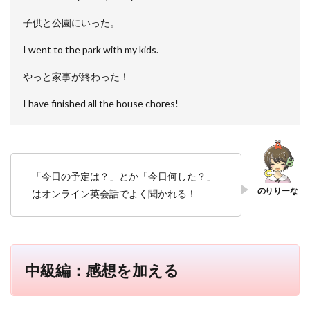
は最
強の
子供と公園にいった。
勉強
法
I went to the park with my kids.
やっと家事が終わった！
I have finished all the house chores!
「今日の予定は？」とか「今日何した？」
はオンライン英会話でよく聞かれる！
中級編：感想を加える