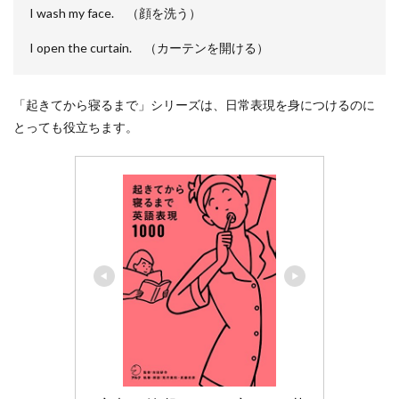
に幅
I wash my face. （顔を洗う）
をも
たせ
I open the curtain. （カーテンを開ける）
る
3.1
ニュ
「起きてから寝るまで」シリーズは、日常表現を身につけるのに
ース
とっても役立ちます。
記事
を説
明す
る
3.2
ニュ
ース
につ
いて
自分
の意
見を
述べ
る
3.3
社会