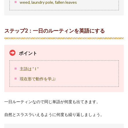
・初
weed, laundry pole, fallen leaves
心者
編プ
ラス
アル
ファ
ステップ2：一日のルーティンを英語にする
2.2
・ま
わり
を観
ポイント
察す
る
主語は ” I “
2.3
・架
現在形で動作を学ぶ
空の
人と
話す
一日ルーティンなので同じ単語が何度も出てきます。
3
上級
者
自然とスラスラいえるように何度も繰り返しましょう。
編：
語彙