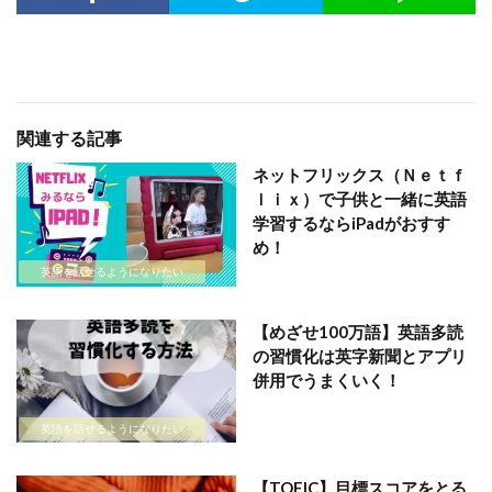
関連する記事
ネットフリックス（Ｎｅｔｆ
ｌｉｘ）で子供と一緒に英語
学習するならiPadがおすす
め！
英語を話せるようになりたい
【めざせ100万語】英語多読
の習慣化は英字新聞とアプリ
併用でうまくいく！
英語を話せるようになりたい
【TOEIC】目標スコアをとる