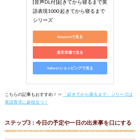
[音声DL付]起きてから寝るまで英
問題
につ
語表現1000 起きてから寝るまで
いて
シリーズ
架空
の人
と議
Amazonで見る
論す
る
楽天市場で見る
4
独り
言レ
Yahoo!ショッピングで見る
ベル
アッ
プの
ポイ
こちらの記事もおすすめ！⇒
ント
「起きてから寝るまで」シリーズは
英語育児に超役立つ！
4.1
文法
を意
ステップ3：今日の予定や一日の出来事を口にする
識す
る
4.2